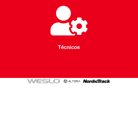

Técnicos