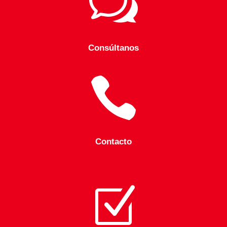
w
Consúltanos

Contacto
Z