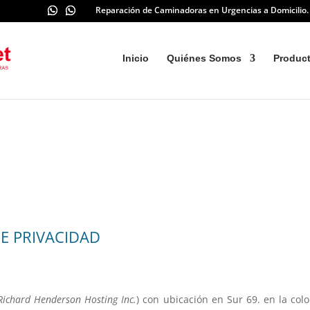
Reparación de Caminadoras en Urgencias a Domicilio
Inicio
Quiénes Somos
Produc
DE PRIVACIDAD
Richard Henderson Hosting Inc.
) con ubicación en Sur 69. en la col