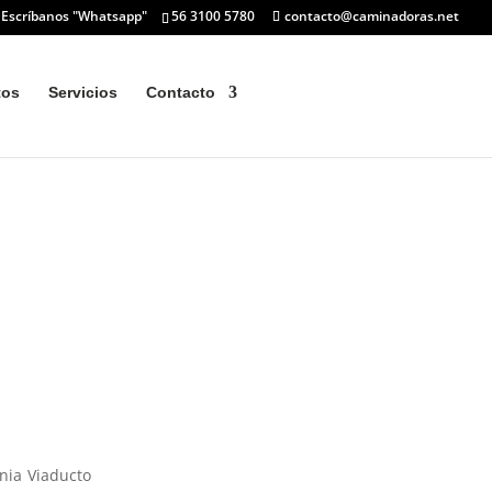
. Escríbanos "Whatsapp"
56 3100 5780
contacto@caminadoras.net
tos
Servicios
Contacto
onia Viaducto