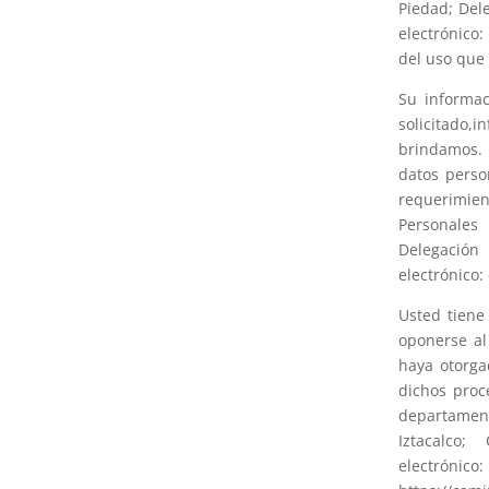
Piedad; Del
electrónico
del uso que 
Su informac
solicitado,i
brindamos. 
datos perso
requerimien
Personales 
Delegación
electrónico
Usted tiene
oponerse al
haya otorga
dichos proc
departament
Iztacalco
electrónic