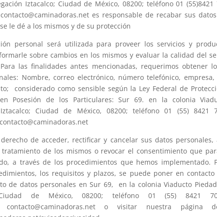
egación Iztacalco; Ciudad de México, 08200; teléfono 01 (55)8421 
: contacto@caminadoras.net es responsable de recabar sus datos
se le dé a los mismos y de su protección
ión personal será utilizada para proveer los servicios y prod
nformarle sobre cambios en los mismos y evaluar la calidad del se
Para las finalidades antes mencionadas, requerimos obtener lo
nales: Nombre, correo electrónico, número telefónico, empresa,
to; considerado como sensible según la Ley Federal de Protecc
en Posesión de los Particulares: Sur 69. en la colonia Viad
 Iztacalco; Ciudad de México, 08200; teléfono 01 (55) 8421 7
: contacto@caminadoras.net
 derecho de acceder, rectificar y cancelar sus datos personales,
 tratamiento de los mismos o revocar el consentimiento que para
do, a través de los procedimientos que hemos implementado. 
edimientos, los requisitos y plazos, se puede poner en contacto
o de datos personales en Sur 69, en la colonia Viaducto Piedad
; Ciudad de México, 08200; teléfono 01 (55) 8421 70
o: contacto@caminadoras.net o visitar nuestra página d