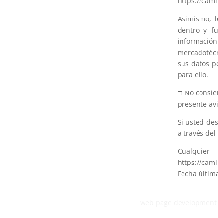
https://cam
Asimismo, l
dentro y fu
informació
mercadotécn
sus datos p
para ello.
□ No consie
presente avi
Si usted des
a través del
Cualquier
https://cam
Fecha última
web page development 