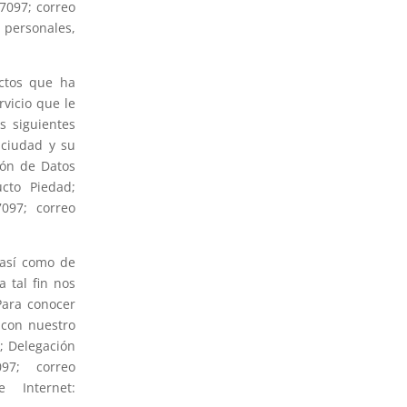
7097; correo
 personales,
uctos que ha
rvicio que le
s siguientes
 ciudad y su
ión de Datos
ucto Piedad;
097; correo
 así como de
 tal fin nos
Para conocer
 con nuestro
; Delegación
97; correo
e Internet: