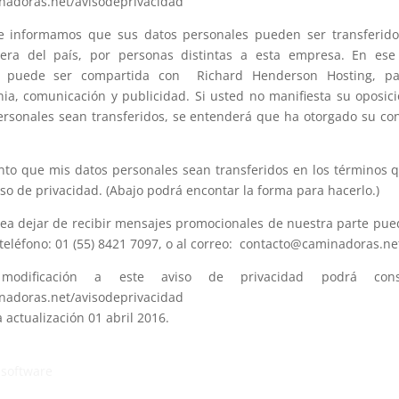
inadoras.net/avisodeprivacidad
e informamos que sus datos personales pueden ser transferido
era del país, por personas distintas a esta empresa. En ese
n puede ser compartida con Richard Henderson Hosting, pa
ia, comunicación y publicidad. Si usted no manifiesta su oposic
ersonales sean transferidos, se entenderá que ha otorgado su co
nto que mis datos personales sean transferidos en los términos q
so de privacidad. (Abajo podrá encontar la forma para hacerlo.)
ea dejar de recibir mensajes promocionales de nuestra parte pued
 teléfono: 01 (55) 8421 7097, o al correo: contacto@caminadoras.ne
 modificación a este aviso de privacidad podrá cons
inadoras.net/avisodeprivacidad
 actualización 01 abril 2016.
software