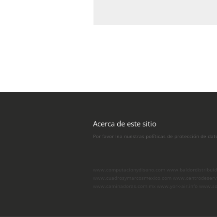
Acerca de este sitio
Por favor lea nuestras políticas de protección de dat
www.computacionydiseno.com
www.baldordistribui
www.cuadrosymarcosmexico.com
www.centrodeserv
www.caminadoras.com.mx
www.york-air.info
www.so